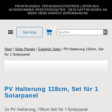
PRIVATKUNDEN: VERSANDKOSTENFREIE LIEFERUNG -
AUSGENOMMEN SPEDITIONSGÜTER ; GESCHÄFTSKUNDEN: AB
WERK ODER GEMÄSS VEREINBARUNG
0
Service
Mein Konto
Über uns
Start
/
Solar Panels
/
Zubehör Solar
/ PV Halterung 118cm, Set
für 1 Solarpanel
PV Halterung 118cm, Set für 1
Solarpanel
2x PV Halterung, 118cm Set für 1 Solarpanel