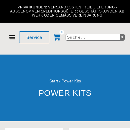
PRIVATKUNDEN: VERSANDKOSTENFREIE LIEFERUNG -
AUSGENOMMEN SPEDITIONSGÜTER ; GESCHÄFTSKUNDEN: AB
WERK ODER GEMÄSS VEREINBARUNG
0
Service
Mein Konto
Über uns
Start
/ Power Kits
POWER KITS