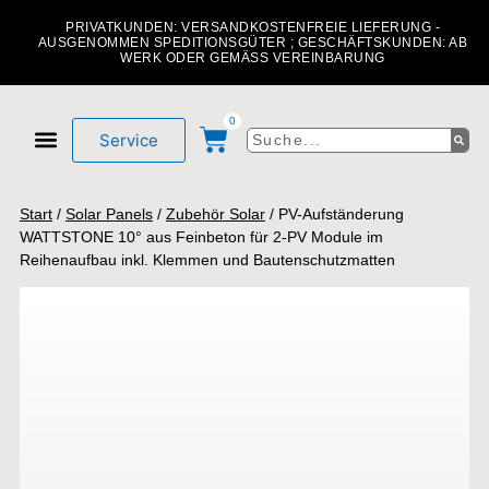
PRIVATKUNDEN: VERSANDKOSTENFREIE LIEFERUNG -
AUSGENOMMEN SPEDITIONSGÜTER ; GESCHÄFTSKUNDEN: AB
WERK ODER GEMÄSS VEREINBARUNG
0
Service
Mein Konto
Über uns
Start
/
Solar Panels
/
Zubehör Solar
/ PV-Aufständerung
WATTSTONE 10° aus Feinbeton für 2-PV Module im
Reihenaufbau inkl. Klemmen und Bautenschutzmatten