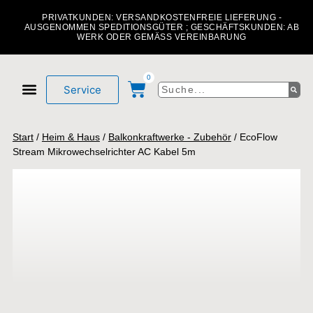
PRIVATKUNDEN: VERSANDKOSTENFREIE LIEFERUNG -
AUSGENOMMEN SPEDITIONSGÜTER ; GESCHÄFTSKUNDEN: AB
WERK ODER GEMÄSS VEREINBARUNG
0
Service
Mein Konto
Über uns
Start
/
Heim & Haus
/
Balkonkraftwerke - Zubehör
/ EcoFlow
Stream Mikrowechselrichter AC Kabel 5m