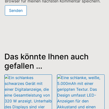
EcoFlow Rapid Mag 5k
45,99
€
inkl. MwSt.
Ausführung wählen