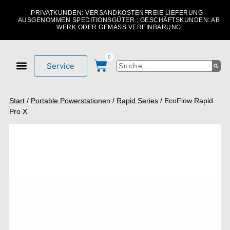
PRIVATKUNDEN: VERSANDKOSTENFREIE LIEFERUNG -
AUSGENOMMEN SPEDITIONSGÜTER ; GESCHÄFTSKUNDEN: AB
WERK ODER GEMÄSS VEREINBARUNG
0
Service
Mein Konto
Über uns
Start
/
Portable Powerstationen
/
Rapid Series
/ EcoFlow Rapid
Pro X