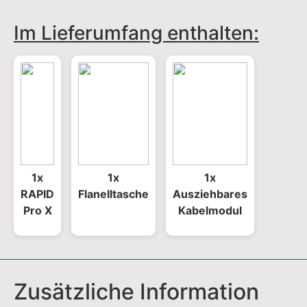
Pro X
Kabelmodul
Zusätzliche Information
Gewicht
0,7 kg
Maße
5,7 × 6,4 × 15,2 cm
Gesamtkapazität der Zellen
27 650 mAh (99,54 Wh)
Gesamtausgänge
3C + C-Leitung, 300 W insgesamt
Integriertes Kabel Ausgang