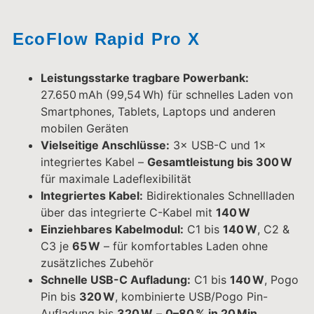
über das integrierte C-Kabel mit
140 W
Einziehbares Kabelmodul:
C1 bis
140 W
, C2 &
C3 je
65 W
– für komfortables Laden ohne
zusätzliches Zubehör
Schnelle USB-C Aufladung:
C1 bis
140 W
, Pogo
Pin bis
320 W
, kombinierte USB/Pogo Pin-
Aufladung bis
320 W
–
0–80 % in 20 Min.
Kompakt & mobil:
Nur
0,7 kg
, Maße 5,7 × 6,4 ×
15,2 cm – perfekt für unterwegs, Reisen oder
Outdoor-Einsätze
Schnell & effizient:
Ideal für Power-User, die
maximale Ladeleistung in einem kleinen,
tragbaren Gerät benötigen
40-111-1001
239,99
€
Vorrätig, lieferbar in 3 – 4 Werktagen