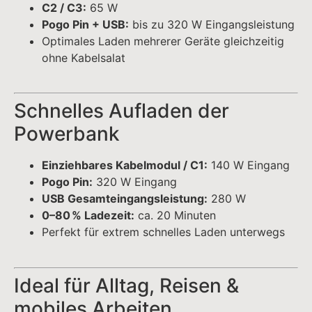
0–80 % Ladezeit:
ca. 20 Minuten
Perfekt für extrem schnelles Laden unterwegs
Ideal für Alltag, Reisen &
mobiles Arbeiten
Reisen & Vanlife:
Leistungsstarke Energie für
Laptop & Smartphone
Mobiles Arbeiten:
Schnelles Laden für alle
modernen Geräte
Outdoor & Events:
Mehrere Geräte gleichzeitig
laden
Zuverlässig & langlebig
Hochwertige Zellen für lange Lebensdauer