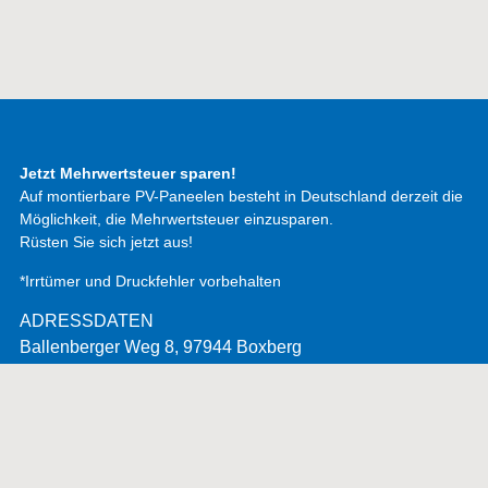
ADRESSDATEN
Ballenberger Weg 8, 97944 Boxberg
Email: shop@hgpower.de
Telefon: +49 7930 9941 181
Öffnungszeiten: Mo.- Fr.: 8.00 - 17.00
SERVICEINFORMATIONEN
Service
Versandarten
Rückerstattungen/Rückgaben
Hinweis Batterie
RECHTLICHES
Impressum
Datenschutz
AGBS
Datenschutz App „HG Power“
Privacy notice app „HG Power“
Widerrufsbelehrung