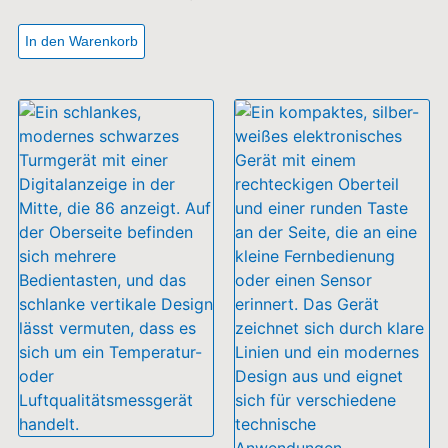
EcoFlow Rapid Pro 27k
EcoFlow Rapid Pro X
169,99
€
Apple Watch charger
inkl. 19 % MwSt.
79,99
€
Lieferzeit:
ca. 3-4 Werktage
inkl. 19 % MwSt.
zzgl.
Versandkosten
In den Warenkorb
Lieferzeit:
ca. 3-4 Werktage
In den Warenkorb