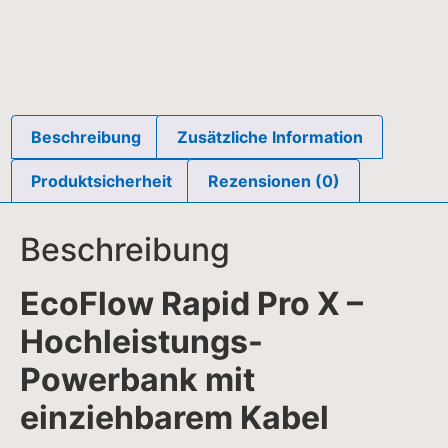
EcoFlow Rapid Pro X –
Hochleistungs-
Powerbank mit
einziehbarem Kabel
Die
EcoFlow Rapid Pro X
ist eine extrem
leistungsstarke Powerbank für Smartphones, Tablets,
Laptops und USB-C-Geräte. Mit einer
Gesamtkapazität von 27.650 mAh (99,54 Wh)
und
einer
Gesamtausgangsleistung von 300 W
versorgt
sie mehrere Geräte gleichzeitig – perfekt für Reisen,
mobiles Arbeiten, Vanlife oder lange Tage ohne
Steckdose. Dank
integriertem und einziehbarem
USB-C-Kabel
sowie Pogo-Pin-Ladeoptionen lädt sie
extrem schnell und flexibel.