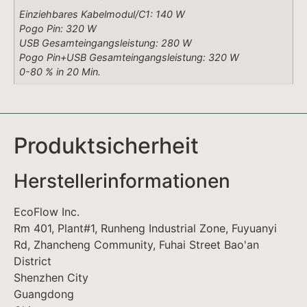
EcoFlow Inc.
Rm 401, Plant#1, Runheng Industrial Zone, Fuyuanyi
Rd, Zhancheng Community, Fuhai Street Bao'an
District
Shenzhen City
Guangdong
China
support.eu@ecoflow.com
http://www.de.ecoflow.com
Verantwortliche Person in der EU
EcoFlow Europe s.r.o
Doubravice 110
53353 Pardubice
Tschechische Republik
support.eu@ecoflow.com
http://www.de.ecoflow.com