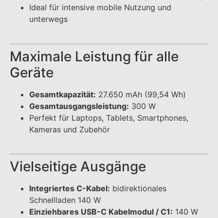
Vielseitige Ausgänge
Integriertes C-Kabel:
bidirektionales
Schnellladen 140 W
Einziehbares USB-C Kabelmodul / C1:
140 W
C2 / C3:
65 W
Pogo Pin + USB:
bis zu 320 W Eingangsleistung
Optimales Laden mehrerer Geräte gleichzeitig
ohne Kabelsalat
Schnelles Aufladen der
Powerbank
Einziehbares Kabelmodul / C1:
140 W Eingang
Pogo Pin:
320 W Eingang
USB Gesamteingangsleistung:
280 W