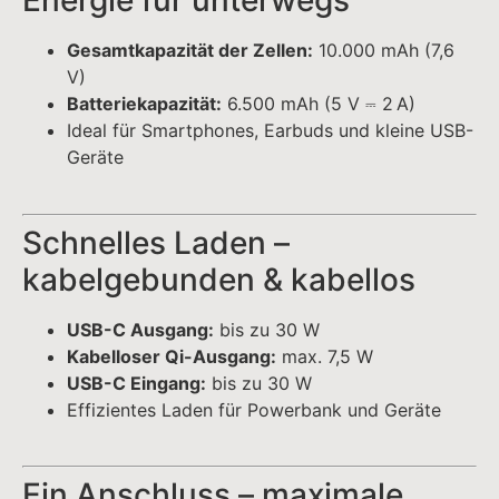
USB-C Ausgang:
bis zu 30 W
Kabelloser Qi-Ausgang:
max. 7,5 W
USB-C Eingang:
bis zu 30 W
Effizientes Laden für Powerbank und Geräte
Ein Anschluss – maximale
Flexibilität
1× USB-C Port
für Laden und Entladen
Magnetisches kabelloses Laden für kompatible
Smartphones
Minimalistisches Design für unterwegs
Ideal für Alltag & Reisen
Smartphone-Backup:
Immer ausreichend
Energie griffbereit