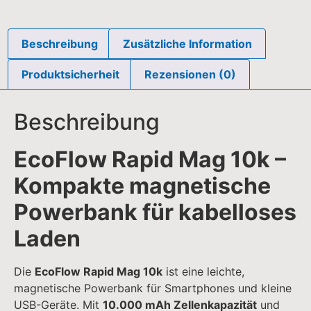
Powerbank für kabelloses
Laden
Die
EcoFlow Rapid Mag 10k
ist eine leichte,
magnetische Powerbank für Smartphones und kleine
USB-Geräte. Mit
10.000 mAh Zellenkapazität
und
6.500 mAh Batteriekapazität
(5 V ⎓ 2 A) liefert sie
zuverlässige Energie unterwegs. Dank
magnetischer
Haftung
,
USB-C Schnellladen
und
kabellosem Qi-
Ladeausgang
ist sie ideal für Alltag, Reisen oder
mobiles Arbeiten.
Kompakt, leicht & magnetisch
Gewicht:
0,2 kg
Maße:
10,3 × 7 × 1,6 cm