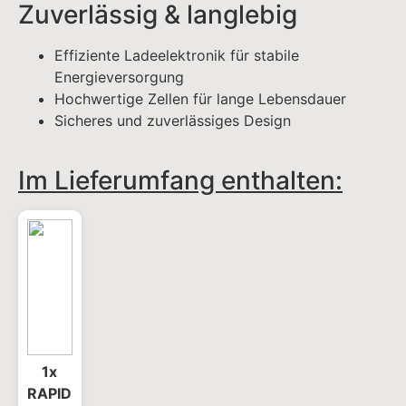
1x
RAPID
Mag
10k
Zusätzliche Information
Gewicht
0,187 kg
Maße