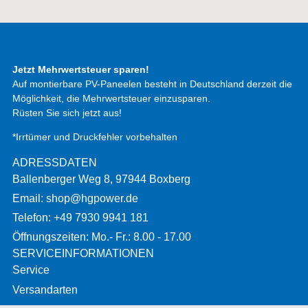
Telefon: +49 7930 9941 181
Öffnungszeiten: Mo.- Fr.: 8.00 - 17.00
SERVICEINFORMATIONEN
Service
Versandarten
Rückerstattungen/Rückgaben
Hinweis Batterie
RECHTLICHES
Impressum
Datenschutz
AGBS
Datenschutz App „HG Power“
Privacy notice app „HG Power“
Widerrufsbelehrung
Vertrag hier widerrufen