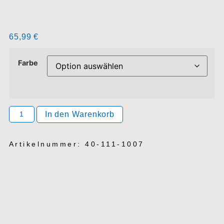
Beschreibung
Zusätzliche Information
Produktsicherheit
Rezensionen (0)
Beschreibung
EcoFlow Rapid Mag 10k –
Kompakte magnetische