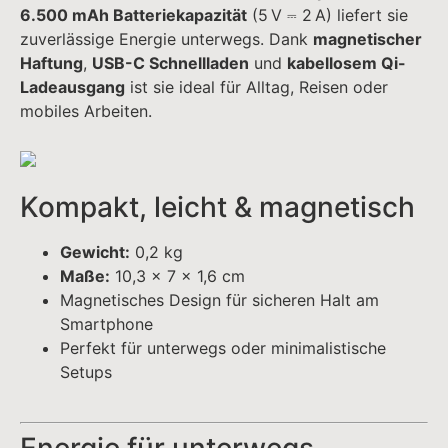
Magnetisches Design für sicheren Halt am
Smartphone
Perfekt für unterwegs oder minimalistische
Setups
Energie für unterwegs
Gesamtkapazität der Zellen:
10.000 mAh (7,6
V)
Batteriekapazität:
6.500 mAh (5 V ⎓ 2 A)
Ideal für Smartphones, Earbuds und kleine USB-
Geräte
Schnelles Laden –
kabelgebunden & kabellos