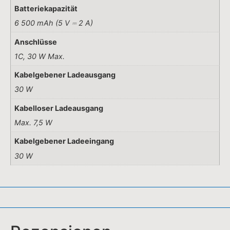
30 W
Rezensionen
Es gibt noch keine Rezensionen.
Schreiben Sie die erste Rezension für „EcoFlow Rapid
Mag 10k“
Ihre E-Mail-Adresse wird nicht veröffentlicht.
Erforderliche Felder sind mit
*
markiert
Ihre Bewertung
*
Ihre Rezension
*