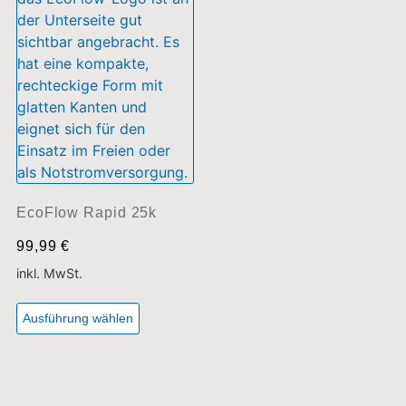
inkl. MwSt.
Ausführung wählen
Jetzt Mehrwertsteuer sparen!
Auf montierbare PV-Paneelen besteht in Deutschland derzeit die
Möglichkeit, die Mehrwertsteuer einzusparen.
Rüsten Sie sich jetzt aus!
*Irrtümer und Druckfehler vorbehalten
ADRESSDATEN
Ballenberger Weg 8, 97944 Boxberg
Email: shop@hgpower.de