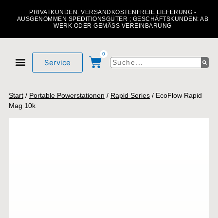
PRIVATKUNDEN: VERSANDKOSTENFREIE LIEFERUNG -
AUSGENOMMEN SPEDITIONSGÜTER ; GESCHÄFTSKUNDEN: AB
WERK ODER GEMÄSS VEREINBARUNG
0
Service
Mein Konto
Über uns
Start
/
Portable Powerstationen
/
Rapid Series
/ EcoFlow Rapid
Mag 10k