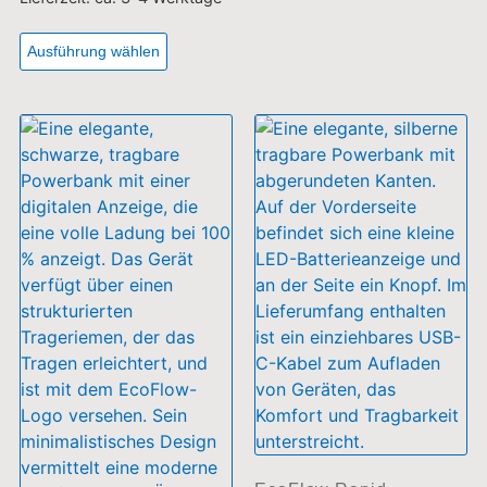
EcoFlow Rapid
Magnetic Powerbank
5000mAh
EcoFlow Rapid 25k mit
einziehbarem Kabel
69,99
€
inkl. MwSt.
109,99
€
inkl. MwSt.
Lieferzeit:
ca. 3-4 Werktage
Ausführung wählen
Ausführung wählen