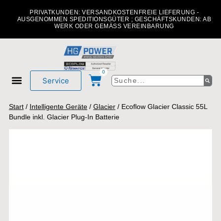
PRIVATKUNDEN: VERSANDKOSTENFREIE LIEFERUNG -
AUSGENOMMEN SPEDITIONSGÜTER ; GESCHÄFTSKUNDEN: AB
WERK ODER GEMÄSS VEREINBARUNG
0
Service
Mein Konto
Über uns
Start
/
Intelligente Geräte
/
Glacier
/ Ecoflow Glacier Classic 55L
Bundle inkl. Glacier Plug-In Batterie