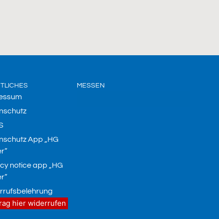
TLICHES
MESSEN
essum
nschutz
S
nschutz App „HG
r“
acy notice app „HG
r“
rrufsbelehrung
rag hier widerrufen