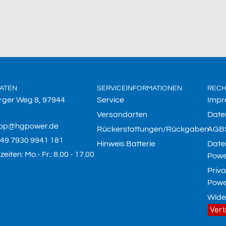
ATEN
SERVICEINFORMATIONEN
RECH
rger Weg 8, 97944
Service
Impr
Versandarten
Date
hop@hgpower.de
Rückerstattungen/Rückgaben
AGB
 +49 7930 9941 181
Hinweis Batterie
Date
eiten: Mo.- Fr.: 8.00 - 17.00
Powe
Priv
Powe
Wide
Vert