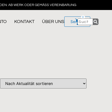
DEN: AB WERK ODER GEMÄSS VEREINBARUNG
0
NTO
KONTAKT
ÜBER UNS
Service