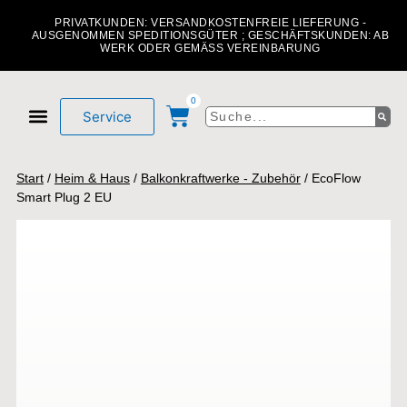
PRIVATKUNDEN: VERSANDKOSTENFREIE LIEFERUNG -
AUSGENOMMEN SPEDITIONSGÜTER ; GESCHÄFTSKUNDEN: AB
WERK ODER GEMÄSS VEREINBARUNG
0
Service
Mein Konto
Über uns
Start
/
Heim & Haus
/
Balkonkraftwerke - Zubehör
/ EcoFlow
Smart Plug 2 EU