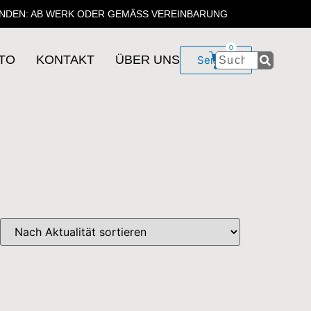
NDEN: AB WERK ODER GEMÄSS VEREINBARUNG
0
TO
KONTAKT
ÜBER UNS
Service