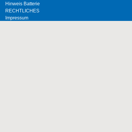
Hinweis Batterie
RECHTLICHES
Impressum
Datenschutz
AGBS
Datenschutz App „HG Power“
Privacy notice app „HG Power“
Widerrufsbelehrung
Vertrag hier widerrufen
MESSEN