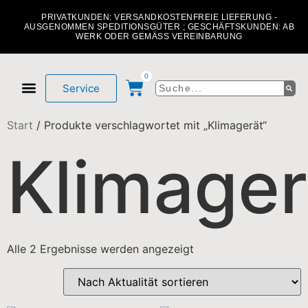
PRIVATKUNDEN: VERSANDKOSTENFREIE LIEFERUNG -
AUSGENOMMEN SPEDITIONSGÜTER ; GESCHÄFTSKUNDEN: AB
WERK ODER GEMÄSS VEREINBARUNG
0
Service
Mein Konto
Über uns
Start
/ Produkte verschlagwortet mit „Klimagerät“
Klimager
Alle 2 Ergebnisse werden angezeigt