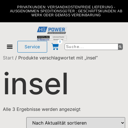
PRIVATKUNDEN: VERSANDKOSTENFREIE LIEFERUNG -
AUSGENOMMEN SPEDITIONSGÜTER ; GESCHÄFTSKUNDEN: AB
WERK ODER GEMÄSS VEREINBARUNG
0
Service
Start
/ Produkte verschlagwortet mit „insel“
Mein Konto
Über uns
insel
Alle 3 Ergebnisse werden angezeigt