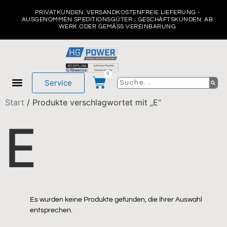
PRIVATKUNDEN: VERSANDKOSTENFREIE LIEFERUNG -
AUSGENOMMEN SPEDITIONSGÜTER ; GESCHÄFTSKUNDEN: AB
WERK ODER GEMÄSS VEREINBARUNG
0
Service
Start
/ Produkte verschlagwortet mit „E“
Mein Konto
Über uns
E
Es wurden keine Produkte gefunden, die Ihrer Auswahl
entsprechen.