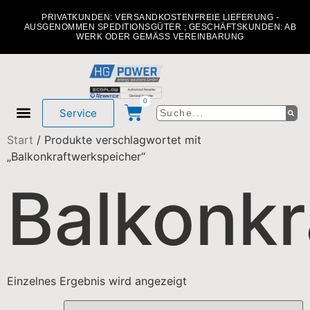
PRIVATKUNDEN: VERSANDKOSTENFREIE LIEFERUNG -
AUSGENOMMEN SPEDITIONSGÜTER ; GESCHÄFTSKUNDEN: AB
WERK ODER GEMÄSS VEREINBARUNG
0
Service
Start
/ Produkte verschlagwortet mit
Mein Konto
Über uns
„Balkonkraftwerkspeicher“
Balkonkr
Einzelnes Ergebnis wird angezeigt