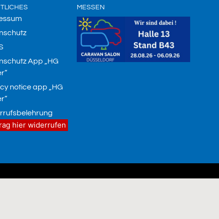
TLICHES
MESSEN
essum
nschutz
S
nschutz App „HG
r“
acy notice app „HG
r“
rrufsbelehrung
rag hier widerrufen