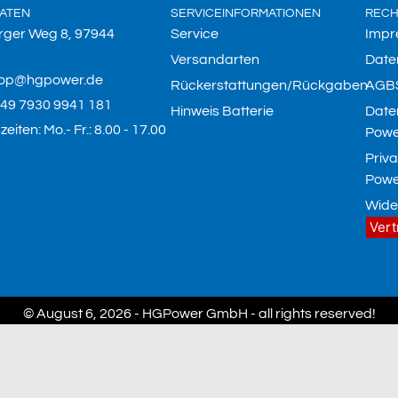
ATEN
SERVICEINFORMATIONEN
RECH
rger Weg 8, 97944
Service
Impr
Versandarten
Date
hop@hgpower.de
Rückerstattungen/Rückgaben
AGB
 +49 7930 9941 181
Hinweis Batterie
Date
eiten: Mo.- Fr.: 8.00 - 17.00
Powe
Priv
Powe
Wide
Vert
© August 6, 2026 - HGPower GmbH - all rights reserved!