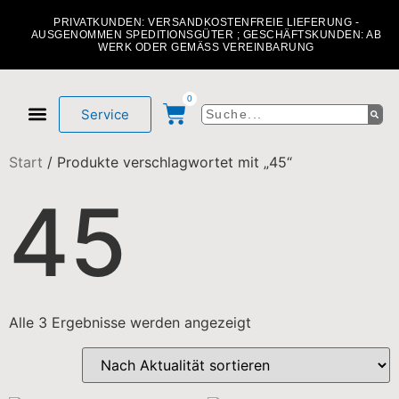
PRIVATKUNDEN: VERSANDKOSTENFREIE LIEFERUNG -
AUSGENOMMEN SPEDITIONSGÜTER ; GESCHÄFTSKUNDEN: AB
WERK ODER GEMÄSS VEREINBARUNG
0
Service
Mein Konto
Über uns
Start
/ Produkte verschlagwortet mit „45“
45
Alle 3 Ergebnisse werden angezeigt