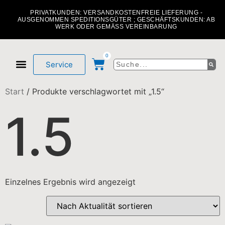
PRIVATKUNDEN: VERSANDKOSTENFREIE LIEFERUNG -
AUSGENOMMEN SPEDITIONSGÜTER ; GESCHÄFTSKUNDEN: AB
WERK ODER GEMÄSS VEREINBARUNG
0
Service
Mein Konto
Über uns
Start
/ Produkte verschlagwortet mit „1.5“
1.5
Einzelnes Ergebnis wird angezeigt