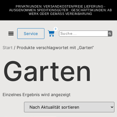
PRIVATKUNDEN: VERSANDKOSTENFREIE LIEFERUNG -
AUSGENOMMEN SPEDITIONSGÜTER ; GESCHÄFTSKUNDEN: AB
WERK ODER GEMÄSS VEREINBARUNG
0
Service
Mein Konto
Über uns
Start
/ Produkte verschlagwortet mit „Garten“
Garten
Einzelnes Ergebnis wird angezeigt