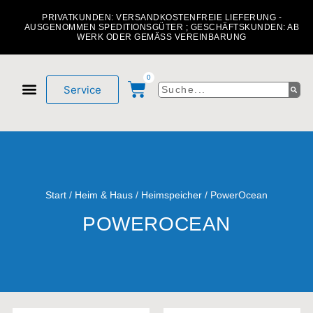
PRIVATKUNDEN: VERSANDKOSTENFREIE LIEFERUNG -
AUSGENOMMEN SPEDITIONSGÜTER ; GESCHÄFTSKUNDEN: AB
WERK ODER GEMÄSS VEREINBARUNG
0
Service
Mein Konto
Über uns
Start
/
Heim & Haus
/
Heimspeicher
/ PowerOcean
POWEROCEAN